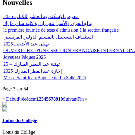
Nouvelles
2025 معرض الإسكندرية العاشر للكتاب
ببالغ الحزن والأسى تنعي إدارة كلية سان مارك
la première journée de tests d'admission à la section française
استئنـاف التسجيـل بالقسـم الدولـي الفرنسـي
تهنئى عيد الأضحى 2025
OUVERTURE D'UNE SECTION FRANÇAISE INTERNATION
Joyeuses Pâques 2025
تهنئة عيد الفطر المبارك -- 25
إجازة عيد الفطر المبارك 2025
Messe Saint Jean-Baptiste de La Salle 2025
Page 3 sur 54
«
Début
Précédent
1
2
3
4
5
6
7
8
9
10
Suivant
Fin
»
Lotus du Collège
Lotus du Collège