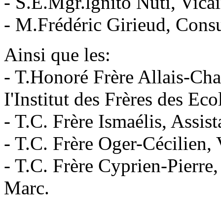
- S.E.Mgr.lgnito Nuti, Vica
- M.Frédéric Girieud, Consu
Ainsi que les:
- T.Honoré Frère Allais-Cha
I'Institut des Frères des Ec
- T.C. Frère Ismaélis, Assis
- T.C. Frère Oger-Cécilien, 
- T.C. Frère Cyprien-Pierre,
Marc.