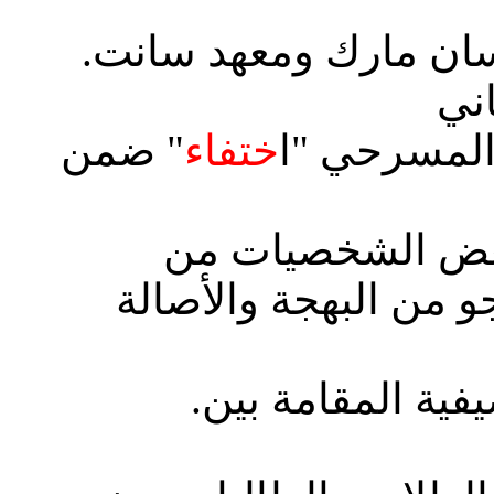
.في إطار التعاون القائم بين كلية سان مارك ومعهد سانت
اني
المسرحي "ا
ختفاء
" ضمن
عض الشخصيات من
و من البهجة والأصالة
.المسرحية نتاج ورش المسرح الصيفية المقامة بين