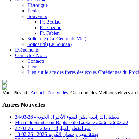
Historique
Écoles
Souvenirs
Fr. Boulad
Fr. Etienne
Fr. Fabien
Solidarité ( Le Centre de Vie )
Solidarité (Le Soudan)
Evénements
Contactez-Nous
Contacts
Liens
Lien sur le site des frères des écoles Chrétiennes du Pro
Vous êtes ici :
Accueil
Nouvelles
Concours des Meilleurs élèves au P
Autres Nouvelles
تعطيل الدراسة نظرا لسوء الأحوال الجوية - 26-03-24
Messe de Saint Jean-Baptiste de La Salle 2026 - 26-03-22
عيد الفطر المبارك-- 2026-- - 26-03-22
تهنئة شهر رمضان الكريم 2026 - 26-02-18