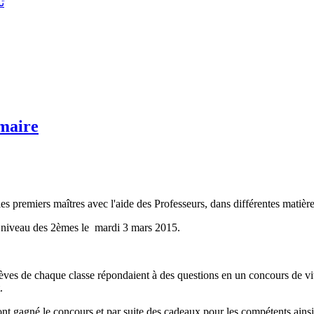
تن
imaire
es premiers maîtres avec l'aide des Professeurs, dans différentes matièr
 niveau des 2èmes le
mardi 3 mars 2015
.
èves de chaque classe répondaient à des questions en un concours de vites
.
 ont gagné le concours et par suite des cadeaux pour les compétents ainsi 