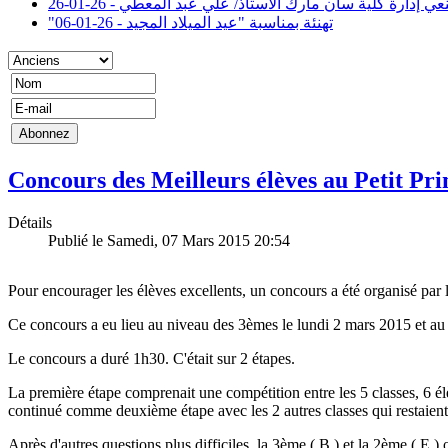
عي إدارة كلية سان مارك الاستاذ/ علي عبد المعطي - 26-01-26
"تهنئة بمناسبة "عيد الميلاد المجيد - 26-01-06
Concours des Meilleurs élèves au Petit Pr
Détails
Publié le Samedi, 07 Mars 2015 20:54
Pour encourager les élèves excellents, un concours a été organisé par l
Ce concours a eu lieu au niveau des 3èmes
le lundi 2 mars 2015
et au
Le concours a duré 1h30. C'était sur 2 étapes.
La première étape comprenait une compétition entre les 5 classes, 6 él
continué comme deuxième étape avec les 2 autres classes qui restaient
Après d'autres questions plus difficiles, la 3ème ( B ) et la 2ème ( E )