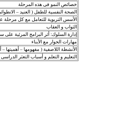
خصائص النمو فى هذه المرحلة
الصحة النفسية للطفل ( العنيد – الانطوائى
الأسس التربوية للتعامل مع كل مرحلة ع
الثواب و العقاب
إدارة السلوك: أثر البرامج المرئية على س
مهارات الحوار مع الأبناء
الأنشطة اللاصفية ( مفهومها – أهميتها – أه
التعليم و التعلم و أسباب التعثر الدراسى