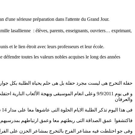
n d'une sérieuse préparation dans l'attente du Grand Jour.
mille lasallienne : élèves, parents, enseignants, ouvriers… exprimant,
s et le lien étroit avec leurs professeurs et leur école.
e défendre toutes les valeurs nobles acquises le long des années
حفلة التخرج هى ليست مجرد حفلة بل هى حلم يحياة الطلبة بكل جوار
والعرفان
فى هذا اليوم تذكر الطلبة الايام الحلوة التى عاشوها معا على مدار 14 سنة
فاكتشفوا عمق الصداقة التى ربطتهم معا وعمق ارتباطهم بمدرسيهم
وفى جو اختلطت فيه مشاعر الفرح بالتخرج بمشاعر الحزن على الف ،