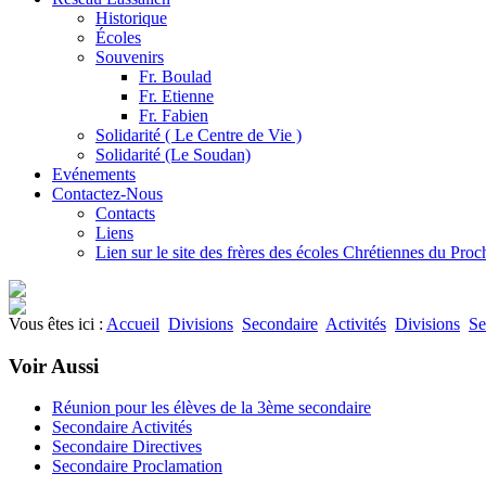
Historique
Écoles
Souvenirs
Fr. Boulad
Fr. Etienne
Fr. Fabien
Solidarité ( Le Centre de Vie )
Solidarité (Le Soudan)
Evénements
Contactez-Nous
Contacts
Liens
Lien sur le site des frères des écoles Chrétiennes du Pro
Vous êtes ici :
Accueil
Divisions
Secondaire
Activités
Divisions
Se
Voir Aussi
Réunion pour les élèves de la 3ème secondaire
Secondaire Activités
Secondaire Directives
Secondaire Proclamation