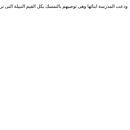
ودعت المدرسة ابنائها وهى توصيهم بالتمسك بكل القيم النبيلة التى ت