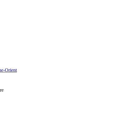
che-Orient
re