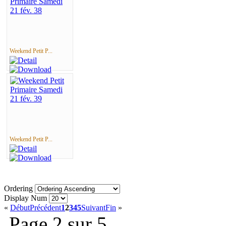
Weekend Petit P...
Weekend Petit P...
Ordering
Display Num
«
Début
Précédent
1
2
3
4
5
Suivant
Fin
»
Page 2 sur 5