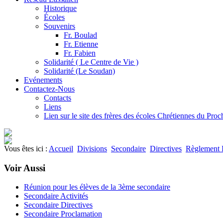
Historique
Écoles
Souvenirs
Fr. Boulad
Fr. Etienne
Fr. Fabien
Solidarité ( Le Centre de Vie )
Solidarité (Le Soudan)
Evénements
Contactez-Nous
Contacts
Liens
Lien sur le site des frères des écoles Chrétiennes du Pro
Vous êtes ici :
Accueil
Divisions
Secondaire
Directives
Règlement I
Voir Aussi
Réunion pour les élèves de la 3ème secondaire
Secondaire Activités
Secondaire Directives
Secondaire Proclamation