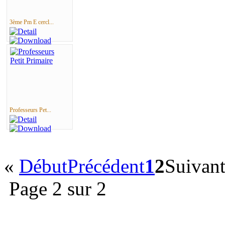
3ème Pm E cercl...
Professeurs Pet...
«
Début
Précédent
1
2
Suivan
Page 2 sur 2