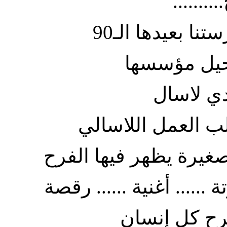
ا بعيدها الـ90
دي لاسال
لب العمل اللاسالي
غيرة يظهر فيها الفرح
 ...... أغنية ...... رقصة
رح كل إنسان