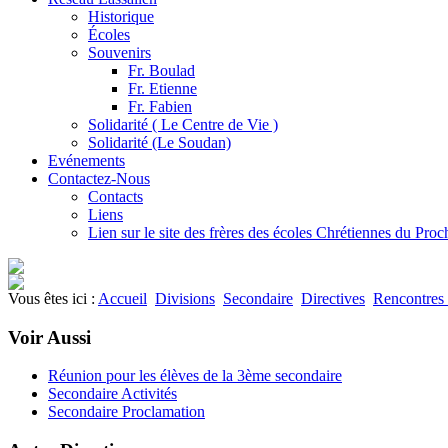
Historique
Écoles
Souvenirs
Fr. Boulad
Fr. Etienne
Fr. Fabien
Solidarité ( Le Centre de Vie )
Solidarité (Le Soudan)
Evénements
Contactez-Nous
Contacts
Liens
Lien sur le site des frères des écoles Chrétiennes du Pro
Vous êtes ici :
Accueil
Divisions
Secondaire
Directives
Rencontres 
Voir Aussi
Réunion pour les élèves de la 3ème secondaire
Secondaire Activités
Secondaire Proclamation